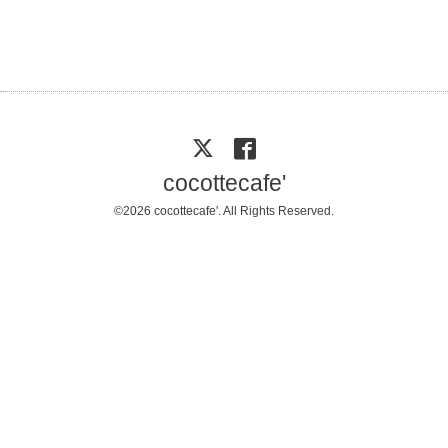
cocottecafe'
©2026
cocottecafe'
. All Rights Reserved.