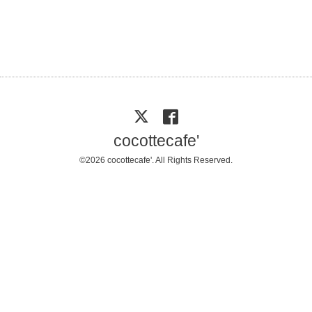
cocottecafe'
©2026
cocottecafe'
. All Rights Reserved.