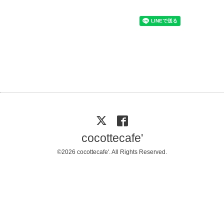
cocottecafe'
©2026
cocottecafe'
. All Rights Reserved.