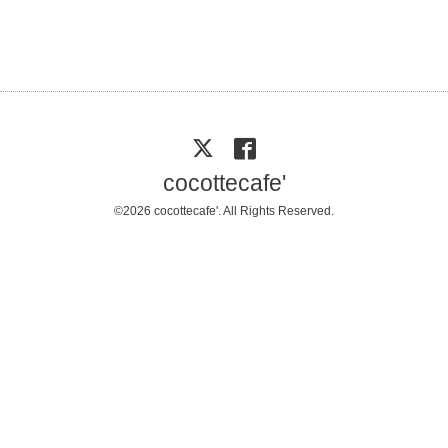
cocottecafe'
©2026
cocottecafe'
. All Rights Reserved.