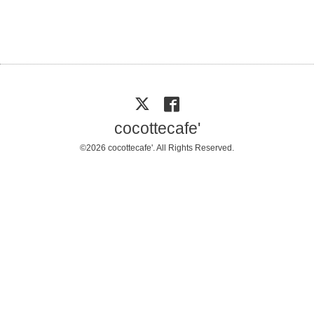
cocottecafe'
©2026
cocottecafe'
. All Rights Reserved.