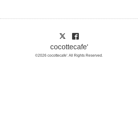
cocottecafe'
©2026
cocottecafe'
. All Rights Reserved.