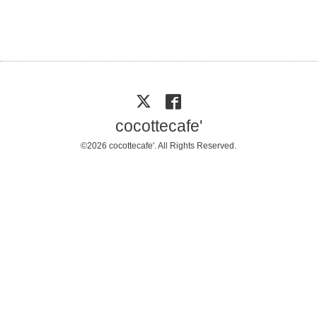
cocottecafe'
©2026
cocottecafe'
. All Rights Reserved.