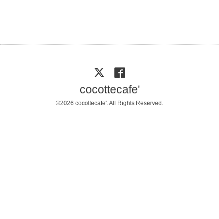
cocottecafe'
©2026
cocottecafe'
. All Rights Reserved.