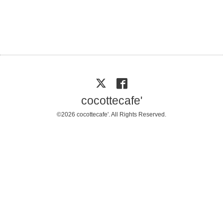
cocottecafe'
©2026
cocottecafe'
. All Rights Reserved.