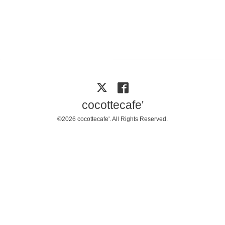
cocottecafe'
©2026
cocottecafe'
. All Rights Reserved.