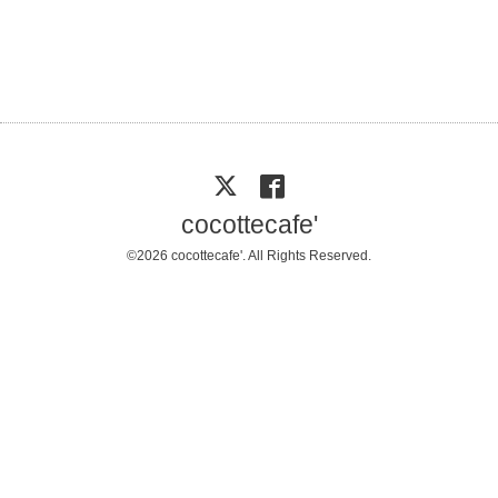
cocottecafe'
©2026
cocottecafe'
. All Rights Reserved.