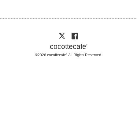
cocottecafe'
©2026
cocottecafe'
. All Rights Reserved.