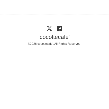
cocottecafe'
©2026
cocottecafe'
. All Rights Reserved.