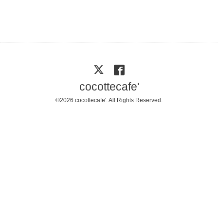
cocottecafe'
©2026
cocottecafe'
. All Rights Reserved.