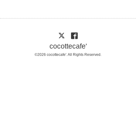
cocottecafe'
©2026
cocottecafe'
. All Rights Reserved.