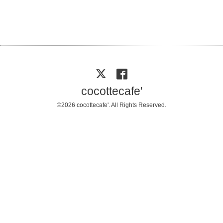
cocottecafe'
©2026
cocottecafe'
. All Rights Reserved.