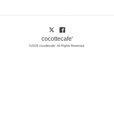
cocottecafe'
©2026
cocottecafe'
. All Rights Reserved.