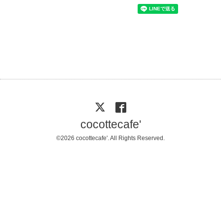
cocottecafe'
©2026
cocottecafe'
. All Rights Reserved.