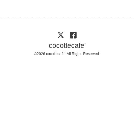
cocottecafe'
©2026
cocottecafe'
. All Rights Reserved.