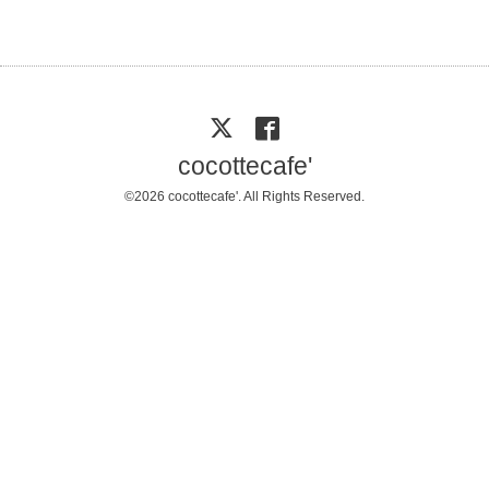
cocottecafe'
©2026
cocottecafe'
. All Rights Reserved.