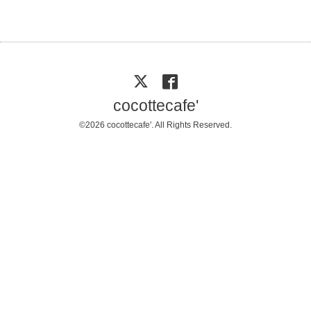
cocottecafe'
©2026
cocottecafe'
. All Rights Reserved.