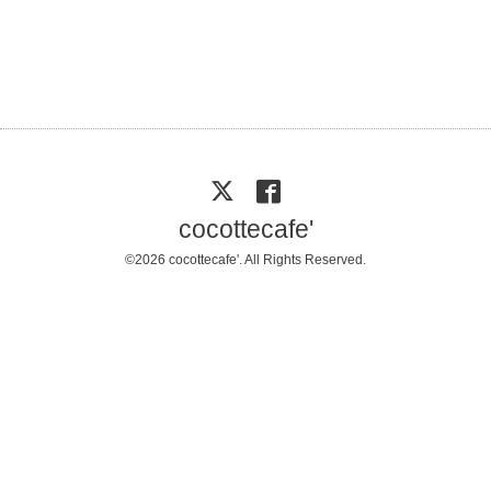
cocottecafe'
©2026
cocottecafe'
. All Rights Reserved.