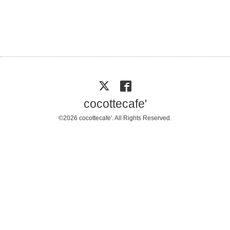
cocottecafe'
©2026
cocottecafe'
. All Rights Reserved.