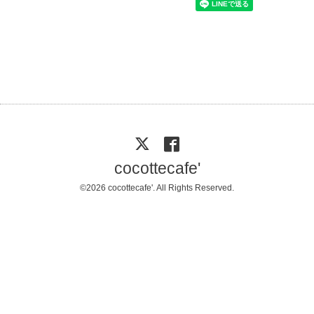
cocottecafe'
©2026
cocottecafe'
. All Rights Reserved.