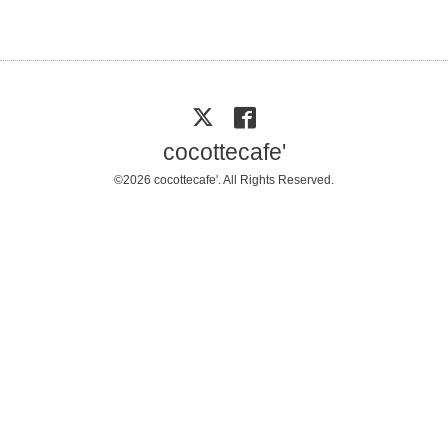
cocottecafe'
©2026
cocottecafe'
. All Rights Reserved.