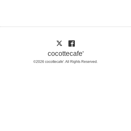
cocottecafe'
©2026
cocottecafe'
. All Rights Reserved.