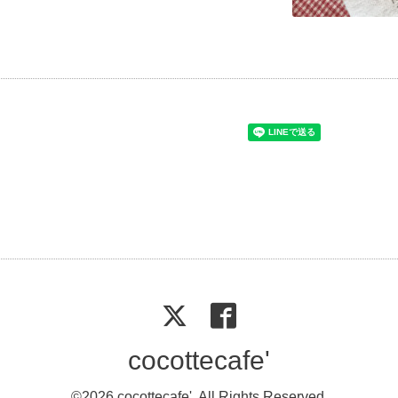
cocottecafe'
©2026
cocottecafe'
. All Rights Reserved.