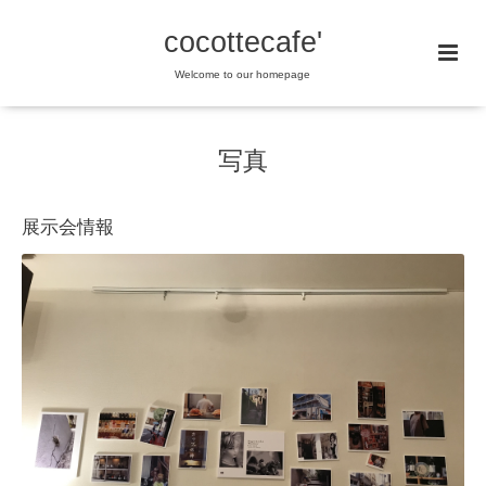
cocottecafe'
Welcome to our homepage
写真
展示会情報