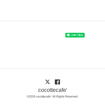
cocottecafe'
©2026
cocottecafe'
. All Rights Reserved.