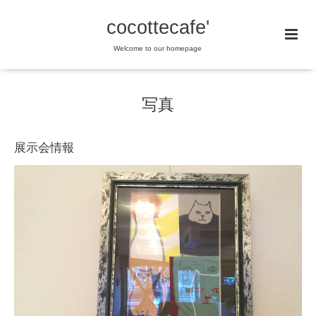
cocottecafe'
Welcome to our homepage
写真
展示会情報