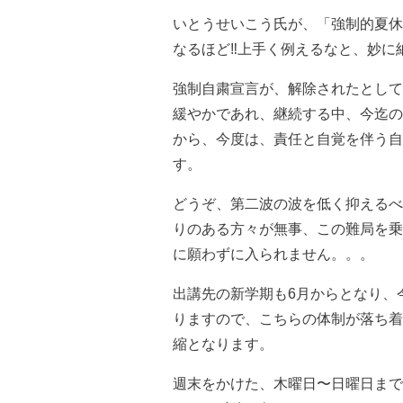
いとうせいこう氏が、「強制的夏休
なるほど‼️上手く例えるなと、妙
強制自粛宣言が、解除されたとして
緩やかであれ、継続する中、今迄の
から、今度は、責任と自覚を伴う自
す。
どうぞ、第二波の波を低く抑えるべ
りのある方々が無事、この難局を乗
に願わずに入られません。。。
出講先の新学期も6月からとなり、
りますので、こちらの体制が落ち着
縮となります。
週末をかけた、木曜日〜日曜日まで