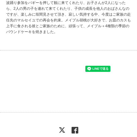
波踊り参加をバギーを押して観に来てくれたり、お子さんが2人になった
ら、2人の男の子を連れて来てくれたり、子供の成長を他人のおばさんなの
ですが、楽しみに垣間見させて頂き、寂しい気持する中、今度はご家族の赴
任先のマルセイユでの再会を約束。メイプル胡桃が大好きで、お皿のカスも
上手に食される彼とご家族のために、頑張って、メイプル＋4種類の季節の
パウンドケーキを焼きました。