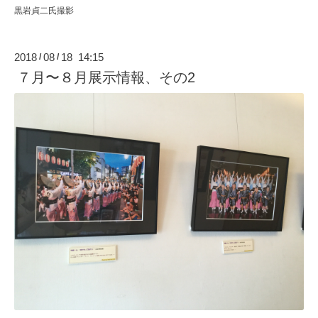
黒岩貞二氏撮影
2018
08
18 14:15
/
/
７月〜８月展示情報、その2