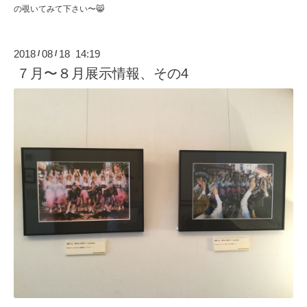
の覗いてみて下さい〜😸
2018
08
18 14:19
/
/
７月〜８月展示情報、その4