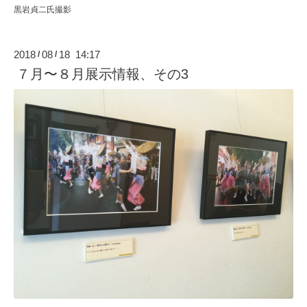
黒岩貞二氏撮影
2018
08
18 14:17
/
/
７月〜８月展示情報、その3