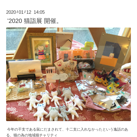
2020
01
12 14:05
/
/
'2020 猫詣展 開催。
今年の干支である鼠にだまされて、十二支に入れなかったという逸話のあ
る、猫の為の地域猫チャリティ