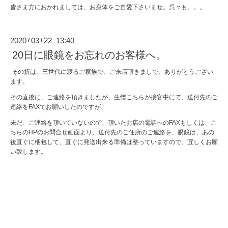
皆さま方におかれましては、お身体をご自愛下さいませ。呉々も。。。
2020
03
22 13:40
/
/
20日に眼鏡をお忘れのお客様へ。
その折は、三世代に渡るご家族で、ご来店頂きましで、ありがとうござい
ます。
その直後に、ご連絡を頂きましたが、生憎こちらが接客中にて、送付先のご
連絡をFAXでお願いしたのですが、
未だ、ご連絡を頂いていないので、頂いたお店の電話へのFAXもしくは、こ
ちらのHPのお問合せ画面より、送付先のご住所のご連絡を、眼鏡は、あの
後直ぐに梱包して、直ぐに発送出来る準備は整っていますので、宜しくお願
い致します。